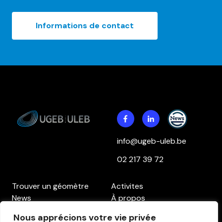
Informations de contact
info@ugeb-uleb.be
02 217 39 72
Trouver un géomètre
Activites
News
À propos
Contact
Accès aux membres
Nous apprécions votre vie privée
Politique de confidentialité
Politique des cookies