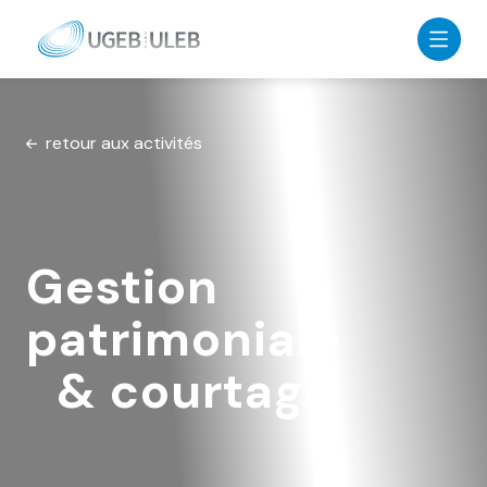
Skip to content
retour aux activités
Gestion
patrimoniale
& courtage