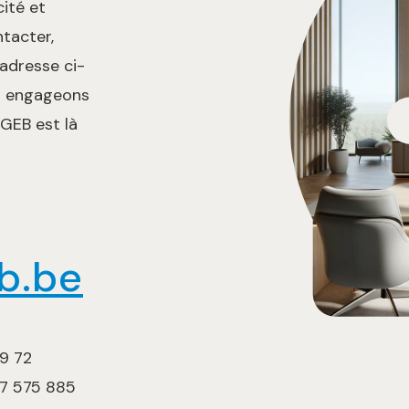
ité et
ntacter,
adresse ci-
s engageons
UGEB est là
b.be
 39 72
7 575 885