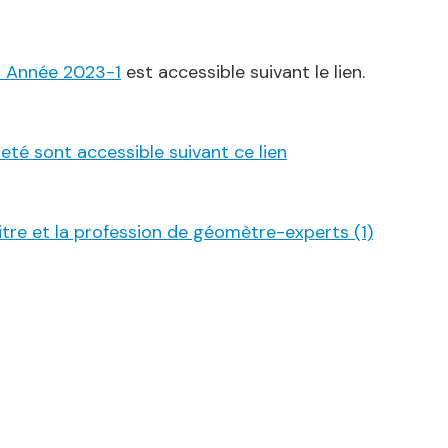
 Année 2023-1
est accessible suivant le lien.
té sont accessible suivant ce lien
titre et la profession de géomètre-experts (1)
dIn