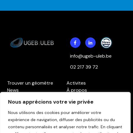
info@ugeb-uleb.be
02 217 39 72
Trouver un géomètre
Activites
News
À propos
Contact
Accès aux membres
Nous apprécions votre vie privée
Politique de confidentialité
Politique des cookies
Clause de non-
Nous utilisons des cookies pour améliorer votre
responsabilité
expérience de navigation, diffuser des publicités ou du
contenu personnalisés et analyser notre trafic.
En cliquant