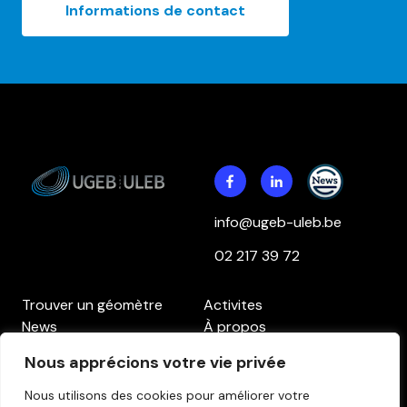
Informations de contact
info@ugeb-uleb.be
02 217 39 72
Trouver un géomètre
Activites
News
À propos
Contact
Accès aux membres
Nous apprécions votre vie privée
Politique de confidentialité
Politique des cookies
Clause de non-
Nous utilisons des cookies pour améliorer votre