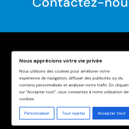
Contactez-nou
Trouve
Nous apprécions votre vie privée
News
Nous utilisons des cookies pour améliorer votre
Conta
expérience de navigation, diffuser des publicités ou du
Politiq
contenu personnalisés et analyser notre trafic.
En cliquan
Clause
sur "Accepter tout", vous consentez à notre utilisation de
cookies.
Personnaliser
Tout rejeter
Accepter tout
Copyright © 2021 UGEB-ULEB asbl. All rights reserved