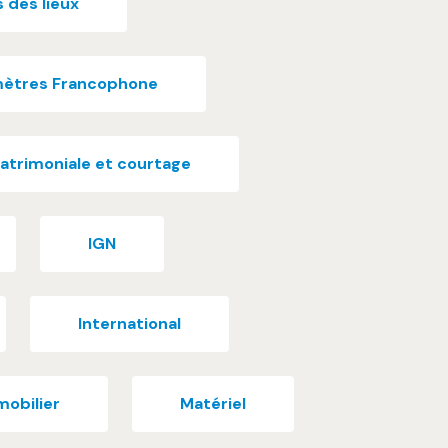
s des lieux
mètres Francophone
atrimoniale et courtage
IGN
International
obilier
Matériel