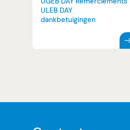
UGEB DAY Remerciements
ULEB DAY
dankbetuigingen
Skip to content