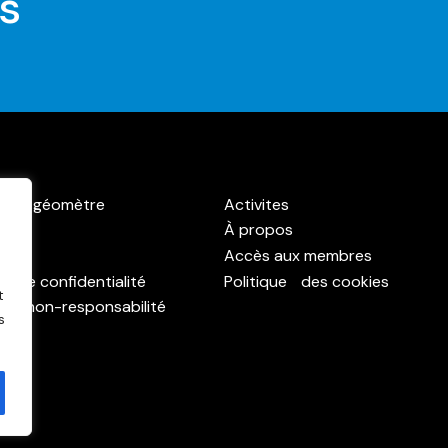
s
r un géomètre
Activites
À propos
ct
Accès aux membres
ue de confidentialité
Politique des cookies
t
 de non-responsabilité
s