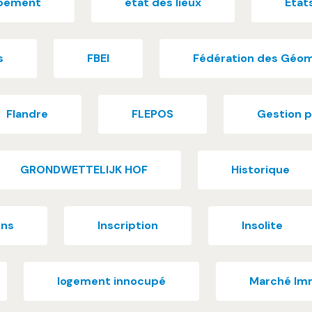
pement
état des lieux
État
s
FBEI
Fédération des Géo
Flandre
FLEPOS
Gestion p
GRONDWETTELIJK HOF
Historique
ons
Inscription
Insolite
logement innocupé
Marché Imm