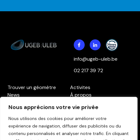
info@ugeb-uleb.be
02 217 39 72
Trouver un géomètre
Activites
News
À propos
Contact
Accès aux membres
Nous apprécions votre vie privée
Politique de confidentialité
Politique des cookies
Clause de non-
Nous utilisons des cookies pour améliorer votre
responsabilité
expérience de navigation, diffuser des publicités ou du
contenu personnalisés et analyser notre trafic.
En cliquant