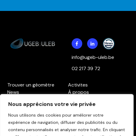
info@ugeb-uleb.be
02 217 39 72
Trouver un géomètre
Activites
News
À propos
Contact
Accès aux membres
Nous apprécions votre vie privée
Politique de confidentialité
Politique des cookies
Clause de non-
Nous utilisons des cookies pour améliorer votre
responsabilité
expérience de navigation, diffuser des publicités ou du
contenu personnalisés et analyser notre trafic.
En cliquant