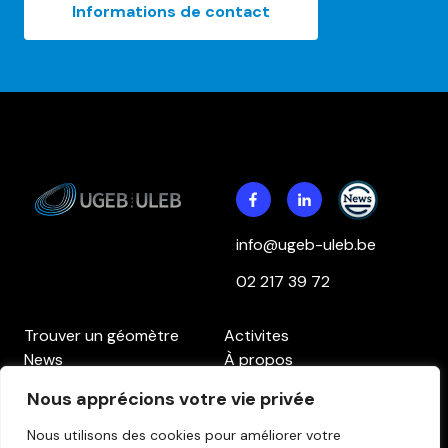
Informations de contact
info@ugeb-uleb.be
02 217 39 72
Trouver un géomètre
Activites
News
À propos
Contact
Accès aux membres
Nous apprécions votre vie privée
Politique de confidentialité
Politique des cookies
Clause de non-
Nous utilisons des cookies pour améliorer votre