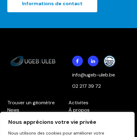
Informations de contact
info@ugeb-uleb.be
02 217 39 72
Trouver un géomètre
Activites
News
À propos
Contact
Accès aux membres
Nous apprécions votre vie privée
Politique de confidentialité
Politique des cookies
Clause de non-
Nous utilisons des cookies pour améliorer votre