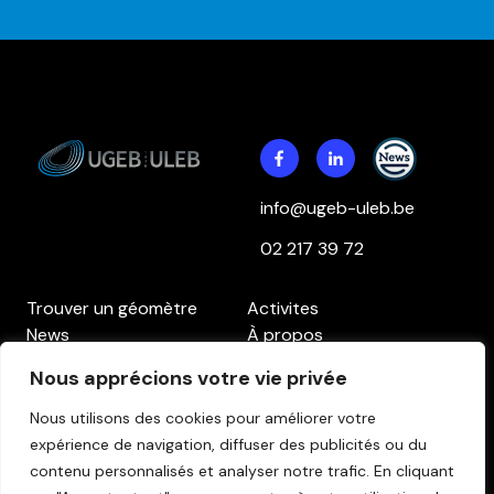
info@ugeb-uleb.be
02 217 39 72
Trouver un géomètre
Activites
News
À propos
Contact
Accès aux membres
Nous apprécions votre vie privée
Politique de confidentialité
Politique des cookies
Clause de non-
Nous utilisons des cookies pour améliorer votre
responsabilité
expérience de navigation, diffuser des publicités ou du
contenu personnalisés et analyser notre trafic.
En cliquant